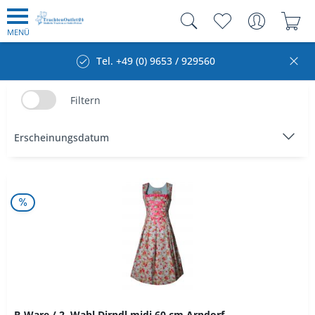
MENÜ
Tel. +49 (0) 9653 / 929560
Filtern
B-Ware / 2. Wahl Dirndl midi 60 cm Arndorf...