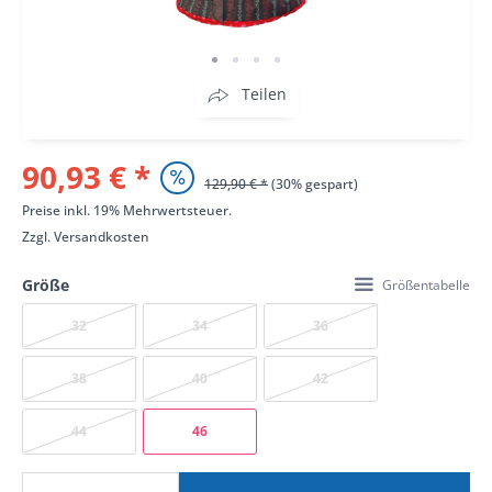
Teilen
90,93 € *
129,90 € *
(30% gespart)
Preise inkl. 19% Mehrwertsteuer.
Zzgl.
Versandkosten
Größe
Größentabelle
32
34
36
38
40
42
44
46