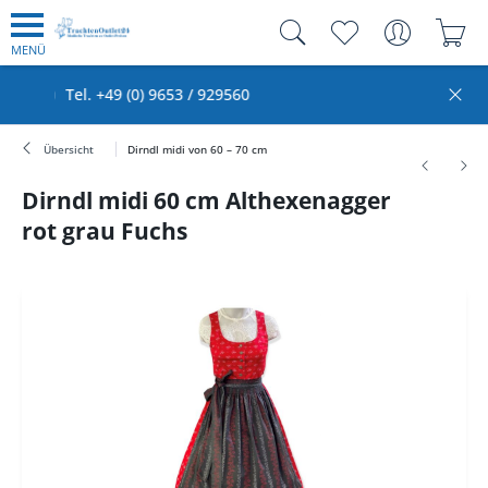
MENÜ
9653 / 929560
Kauf auf Rechnung
Übersicht
Dirndl midi von 60 – 70 cm
Dirndl midi 60 cm Althexenagger
rot grau Fuchs