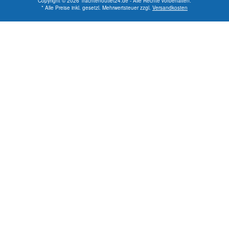
Copyright © 2026 Trachtenoutlet24.de - Alle Rechte vorbehalten.
* Alle Preise inkl. gesetzl. Mehrwertsteuer zzgl.
Versandkosten