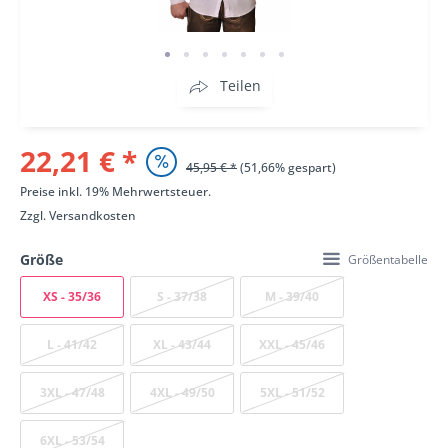
Teilen
22,21 € *
45,95 € *
(51,66% gespart)
Preise inkl. 19% Mehrwertsteuer.
Zzgl.
Versandkosten
Größe
Größentabelle
XS - 35/36
S - 37/38
M - 39/40
L - 41/42
XL - 43/44
XXL - 45/46
3XL - 47/48
4XL - 49/50
5XL - 51/52
6XL - 53/54