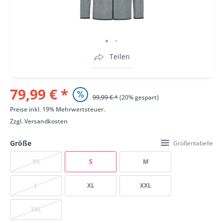
Teilen
79,99 € *
99,99 € *
(20% gespart)
Preise inkl. 19% Mehrwertsteuer.
Zzgl.
Versandkosten
Größe
Größentabelle
XS
S
M
L
XL
XXL
3XL