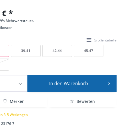
 € *
 19% Mehrwertsteuer.
dkosten
Größentabelle
39-41
42-44
45-47
In den
Warenkorb
Merken
Bewerten
 in 3-5 Werktagen
23176-7