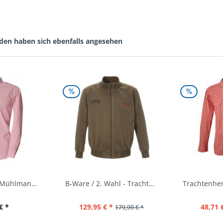
den haben sich ebenfalls angesehen
Trachtenhemd Mühlmann mittelrot rot Slim Fit...
B-Ware / 2. Wahl - Trachtenjacke oliv Andreas...
€ *
129,95 € *
48,71 
179,99 € *