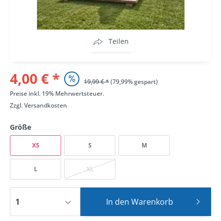
Teilen
4,00 € *
19,99 € *
(79,99% gespart)
Preise inkl. 19% Mehrwertsteuer.
Zzgl.
Versandkosten
Größe
XS
S
M
L
XL
In den
Warenkorb