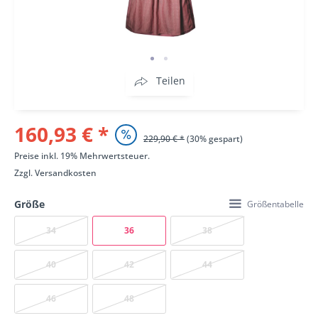
Teilen
160,93 € *
229,90 € *
(30% gespart)
Preise inkl. 19% Mehrwertsteuer.
Zzgl.
Versandkosten
Größe
Größentabelle
34
36
38
40
42
44
46
48