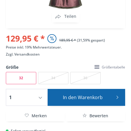
Teilen
129,95 € *
189,95 € *
(31,59% gespart)
Preise inkl. 19% Mehrwertsteuer.
Zzgl.
Versandkosten
Größe
Größentabelle
32
34
36
In den
Warenkorb
Merken
Bewerten
Sofort versandfertig!