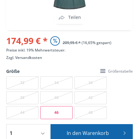
Teilen
174,99 € *
209,95 € *
(16,65% gespart)
Preise inkl. 19% Mehrwertsteuer.
Zzgl.
Versandkosten
Größe
Größentabelle
32
34
36
38
40
42
44
46
48
In den
Warenkorb