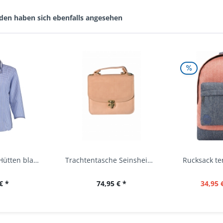
den haben sich ebenfalls angesehen
Trachtenbluse Hütten blau 7/8 Arm OS Trachten
Trachtentasche Seinsheim lachs rosa Werner...
€ *
74,95 € *
34,95 