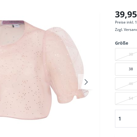
39,95
Preise inkl.
Zzgl.
Versan
Größe
30
38
46
54