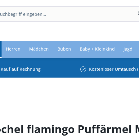
Herren
Mädchen
Buben
Baby + Kleinkind
Jagd
Kauf auf Rechnung
Kostenloser Umtausch (
ochel flamingo Puffärmel 