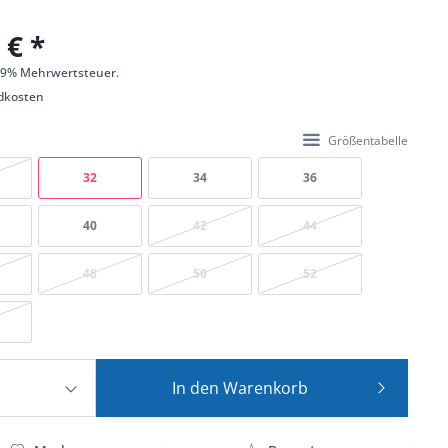
 € *
 19% Mehrwertsteuer.
dkosten
Größentabelle
32
34
36
40
42
44
48
50
52
In den
Warenkorb