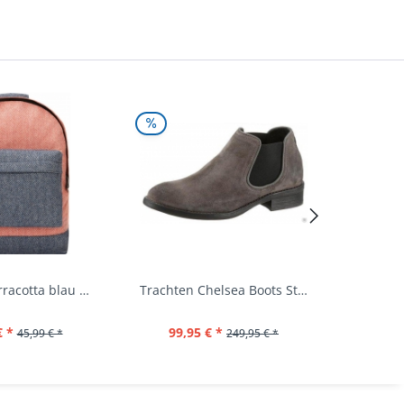
Rucksack terracotta blau navy Mi-Pac...
Trachten Chelsea Boots Stiefel Fürstenstein...
€ *
99,95 € *
39,
45,99 € *
249,95 € *