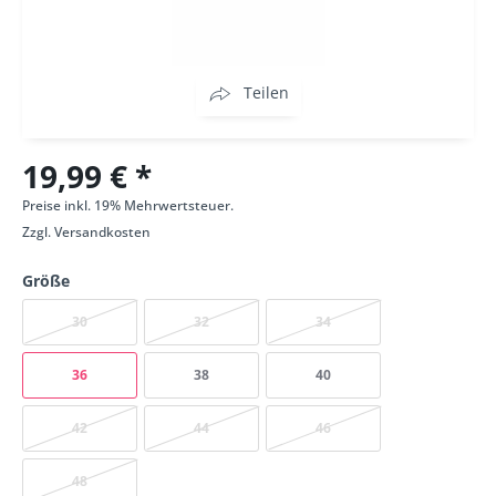
Teilen
19,99 € *
Preise inkl. 19% Mehrwertsteuer.
Zzgl.
Versandkosten
Größe
30
32
34
36
38
40
42
44
46
48