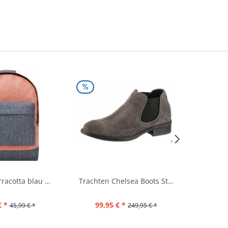
Rucksack terracotta blau navy Mi-Pac...
Trachten Chelsea Boots Stiefel Fürstenstein...
€ *
99,95 € *
39,
45,99 € *
249,95 € *