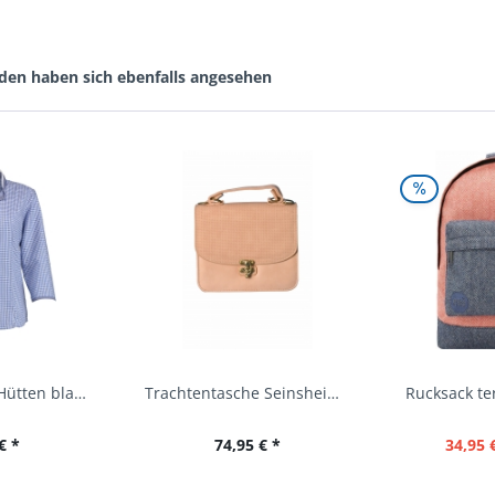
den haben sich ebenfalls angesehen
Trachtenbluse Hütten blau 7/8 Arm OS Trachten
Trachtentasche Seinsheim lachs rosa Werner...
€ *
74,95 € *
34,95 