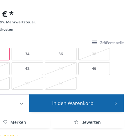
 € *
 19% Mehrwertsteuer.
dkosten
Größentabelle
34
36
38
42
44
46
50
52
In den
Warenkorb
Merken
Bewerten