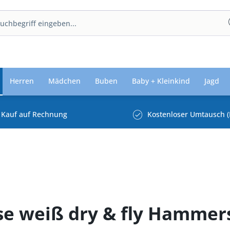
Herren
Mädchen
Buben
Baby + Kleinkind
Jagd
Kauf auf Rechnung
Kostenloser Umtausch (
lse weiß dry & fly Hamme