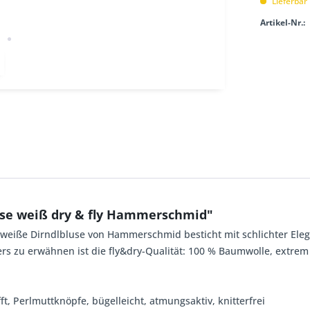
Lieferbar
Artikel-Nr.:
lse weiß dry & fly Hammerschmid"
e weiße Dirndlbluse von Hammerschmid besticht mit schlichter Elega
s zu erwähnen ist die fly&dry-Qualität: 100 % Baumwolle, extrem b
ft, Perlmuttknöpfe, bügelleicht, atmungsaktiv, knitterfrei