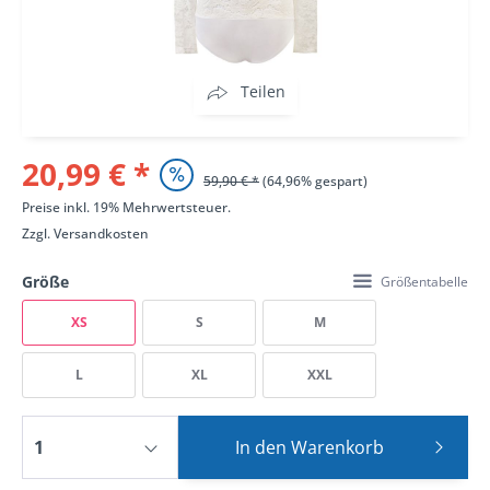
Teilen
20,99 € *
59,90 € *
(64,96% gespart)
Preise inkl. 19% Mehrwertsteuer.
Zzgl.
Versandkosten
Größe
Größentabelle
XS
S
M
L
XL
XXL
In den
Warenkorb