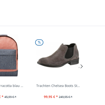
Rucksack terracotta blau navy Mi-Pac...
Trachten Chelsea Boots Stiefel Fürstenstein...
€ *
99,95 € *
39,
45,99 € *
249,95 € *