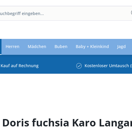
Herren
Mädchen
Buben
Baby + Kleinkind
Jagd
Kauf auf Rechnung
Kostenloser Umtausch (
 Doris fuchsia Karo Lang