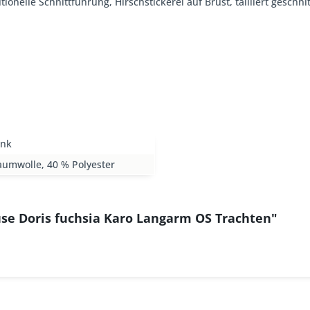
itionelle Schnittführung, Hirschstickerei auf Brust, tailliert gesc
ink
aumwolle, 40 % Polyester
se Doris fuchsia Karo Langarm OS Trachten"