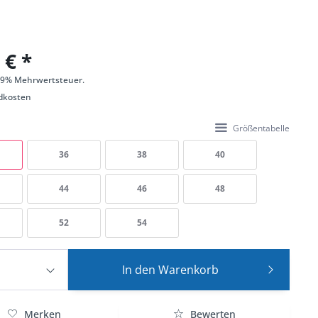
 € *
 19% Mehrwertsteuer.
dkosten
Größentabelle
36
38
40
44
46
48
52
54
In den
Warenkorb
Merken
Bewerten