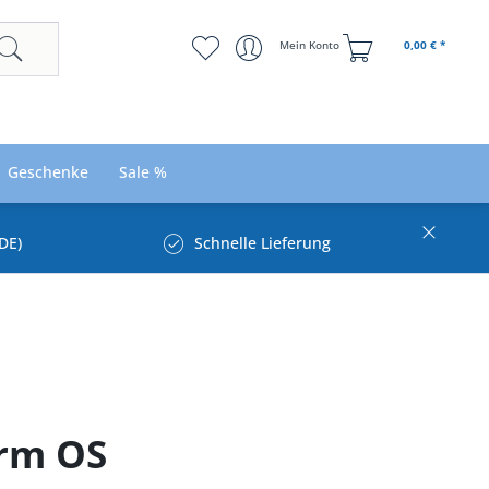
Mein Konto
0,00 € *
Geschenke
Sale %
DE)
Schnelle Lieferung
arm OS