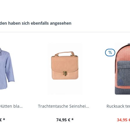
den haben sich ebenfalls angesehen
Trachtenbluse Hütten blau 7/8 Arm OS Trachten
Trachtentasche Seinsheim lachs rosa Werner...
€ *
74,95 € *
34,95 