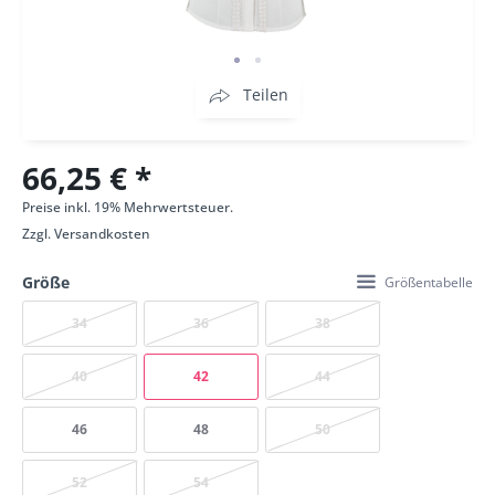
Teilen
66,25 € *
Preise inkl. 19% Mehrwertsteuer.
Zzgl.
Versandkosten
Größe
Größentabelle
34
36
38
40
42
44
46
48
50
52
54