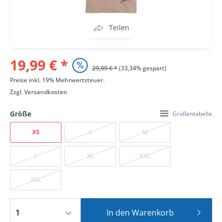
Teilen
19,99 € *
29,99 € *
(33,34% gespart)
Preise inkl. 19% Mehrwertsteuer.
Zzgl.
Versandkosten
Größe
Größentabelle
XS
S
M
L
XL
XXL
3XL
In den
Warenkorb