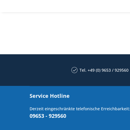
Tel. +49 (0) 9653 / 929560
Service Hotline
Derzeit eingeschränkte telefonische Erreichbarkeit:
09653 - 929560