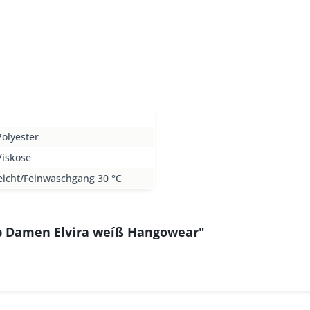
olyester
Viskose
eicht/Feinwaschgang 30 °C
p Damen Elvira weíß Hangowear"