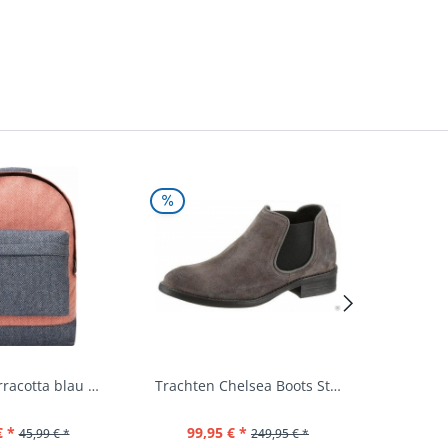
Rucksack terracotta blau navy Mi-Pac...
Trachten Chelsea Boots Stiefel Fürstenstein...
€ *
99,95 € *
39,
45,99 € *
249,95 € *