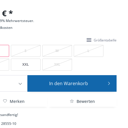
 € *
 19% Mehrwertsteuer.
dkosten
Größentabelle
S
M
L
XXL
3XL
In den
Warenkorb
Merken
Bewerten
sandfertig!
28555-10