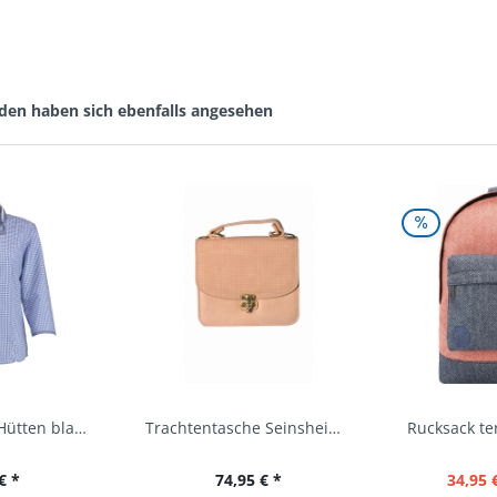
den haben sich ebenfalls angesehen
Trachtenbluse Hütten blau 7/8 Arm OS Trachten
Trachtentasche Seinsheim lachs rosa Werner...
€ *
74,95 € *
34,95 