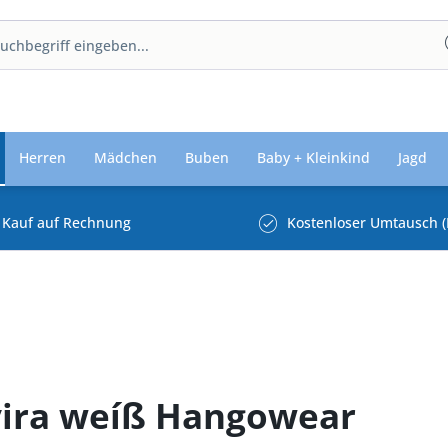
Herren
Mädchen
Buben
Baby + Kleinkind
Jagd
Kauf auf Rechnung
Kostenloser Umtausch (
vira weíß Hangowear