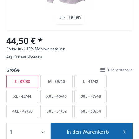
Teilen
44,50 € *
Preise inkl. 19% Mehrwertsteuer.
Zzgl.
Versandkosten
Größe
Größentabelle
S - 37/38
M - 39/40
L - 41/42
XL - 43/44
XXL - 45/46
3XL - 47/48
4XL - 49/50
5XL - 51/52
6XL - 53/54
In den
Warenkorb