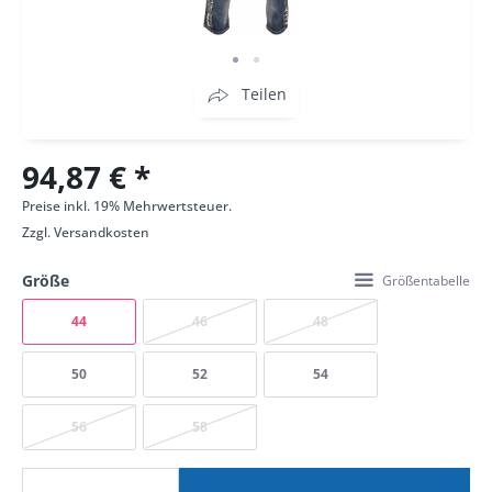
Teilen
94,87 € *
Preise inkl. 19% Mehrwertsteuer.
Zzgl.
Versandkosten
Größe
Größentabelle
44
46
48
50
52
54
56
58