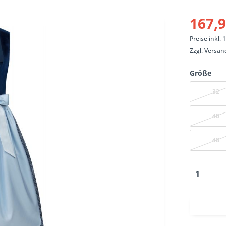
167,9
Preise inkl.
Zzgl.
Versan
Größe
32
40
48