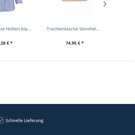
Trachtenbluse Hütten blau 7/8 Arm OS Trachten
Trachtentasche Seinsheim lachs rosa Werner...
,28 € *
74,95 € *
34,
Schnelle Lieferung