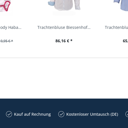
Baby Trachtenbody Habach weiß/pink Isar Trachten
Trachtenbluse Biessenhofen weiß Langarm OS...
86,16 € *
65
19,95 € *
Kauf auf Rechnung
Kostenloser Umtausch (DE)