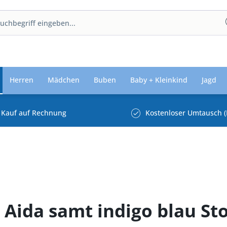
Herren
Mädchen
Buben
Baby + Kleinkind
Jagd
Kauf auf Rechnung
Kostenloser Umtausch (
m Aida samt indigo blau St