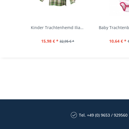
Kinder Trachtenhemd Ilias giftgrün langarm...
15,98 € *
10,64 € *
32,95 € *
Tel. +49 (0) 9653 / 929560