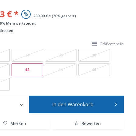
3 € *
239,90 € *
(30% gespart)
 19% Mehrwertsteuer.
dkosten
Größentabelle
34
36
38
42
44
46
In den
Warenkorb
Merken
Bewerten